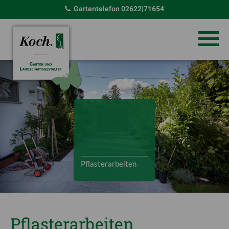
Gartentelefon
02622|71654
Pflasterarbeiten
Pflasterarbeiten