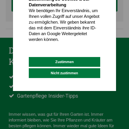
Weiter zum Angebotsformular
Datenverarbeitung
Wir benötigen Ihr Einverständnis, um
Ihnen vollen Zugriff auf unser Angebot
zu ermöglichen. Wir geben bekannt
das mit dem Einverständnis ihre ID-
Daten an Google Weitergeleitet
werden können.
Datenschutz
Impressum
Der Gartengestaltung-
Koch Newsletter
Zustimmen
Nicht zustimmen
Inspiration für Ihren Garten
Einzigartige Gartentrends
Gartenpflege Insider-Tipps
Immer wissen, was gut für Ihren Garten ist. Immer
informiert bleiben, wie Sie Ihre Pflanzen und Kräuter am
besten pflegen können. Immer wieder mal gute Ideen für