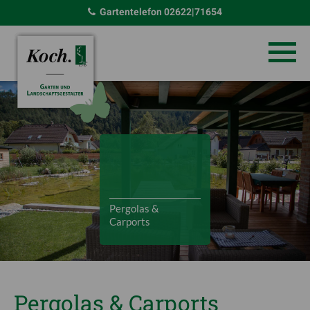
Gartentelefon
02622|71654
Pergolas &
Carports
Pergolas & Carports