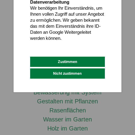
Datenverarbeitung
Wir benötigen Ihr Einverständnis, um
Garten Feeds
Ihnen vollen Zugriff auf unser Angebot
aktuelle Garten-Projekte
zu ermöglichen. Wir geben bekannt
das mit dem Einverständnis ihre ID-
Garten News
Daten an Google Weitergeleitet
Newsletter abonnieren
werden können.
Datenschutz
Impressum
Literatur Empfehlungen
Leistungen
Zustimmen
Nicht zustimmen
Planung
Sportstättenbau
Bewässerung mit System
Gestalten mit Pflanzen
Rasenflächen
Wasser im Garten
Holz im Garten