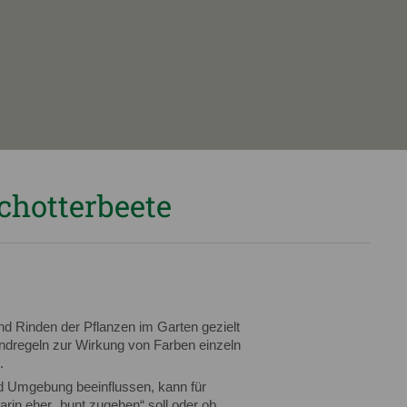
chotterbeete
nd Rinden der Pflanzen im Garten gezielt
dregeln zur Wirkung von Farben einzeln
.
d Umgebung beeinflussen, kann für
rin eher „bunt zugehen“ soll oder ob