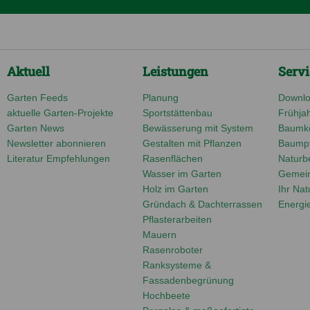
Aktuell
Leistungen
Servi
Garten Feeds
Planung
Downlo
aktuelle Garten-Projekte
Sportstättenbau
Frühjah
Garten News
Bewässerung mit System
Baumko
Newsletter abonnieren
Gestalten mit Pflanzen
Baumpf
Literatur Empfehlungen
Rasenflächen
Naturbe
Wasser im Garten
Gemei
Holz im Garten
Ihr Nat
Gründach & Dachterrassen
Energi
Pflasterarbeiten
Mauern
Rasenroboter
Ranksysteme &
Fassadenbegrünung
Hochbeete