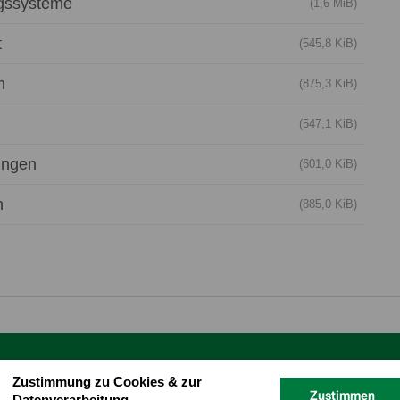
ngssysteme
(1,6 MiB)
t
(545,8 KiB)
n
(875,3 KiB)
(547,1 KiB)
ungen
(601,0 KiB)
n
(885,0 KiB)
Zustimmung zu Cookies & zur
Zustimmen
Datenverarbeitung