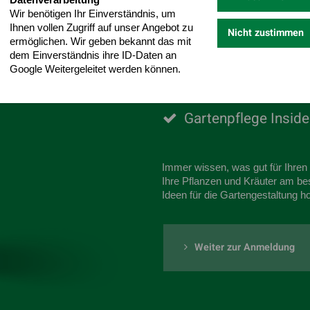
Der Gartenges
Wir benötigen Ihr Einverständnis, um
Newsletter
Ihnen vollen Zugriff auf unser Angebot zu
Nicht zustimmen
ermöglichen. Wir geben bekannt das mit
dem Einverständnis ihre ID-Daten an
Inspiration für Ihre
Google Weitergeleitet werden können.
Datenschutz
Impressum
Einzigartige Garten
Gartenpflege Inside
Immer wissen, was gut für Ihren G
Ihre Pflanzen und Kräuter am be
Ideen für die Gartengestaltung ho
Weiter zur Anmeldung