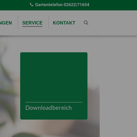
Gartentelefon
02622|71654
UNGEN
SERVICE
KONTAKT
Downloadbereich