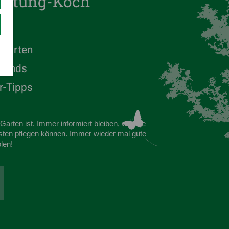
taltung-Koch
n Garten
trends
r-Tipps
arten ist. Immer informiert bleiben, wie Sie
sten pflegen können. Immer wieder mal gute
len!