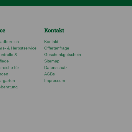
ce
Kontakt
adbereich
Kontakt
rs- & Herbstservice
Offertanfrage
ntrolle &
Geschenkgutschein
lege
Sitemap
reiche für
Datenschutz
nden
AGBs
urgarten
Impressum
eberatung