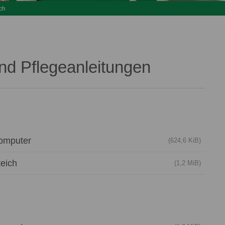
ch
und Pflegeanleitungen
omputer
(624,6 KiB)
eich
(1,2 MiB)