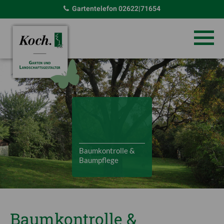
Gartentelefon
02622|71654
Baumkontrolle &
Baumpflege
Baumkontrolle &