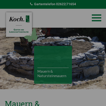
Gartentelefon
02622|71654
Mauern &
Natursteinmauern
Mauern &