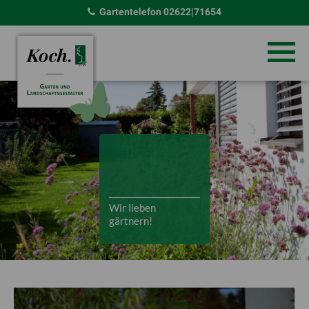
Gartentelefon
02622|71654
Wir lieben
gärtnern!