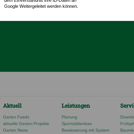
dem Einverständnis ihre ID-Daten an
Google Weitergeleitet werden können.
Datenschutz
Impressum
Aktuell
Leistungen
Servi
Garten Feeds
Planung
Downlo
aktuelle Garten-Projekte
Sportstättenbau
Frühjah
Garten News
Bewässerung mit System
Baumko