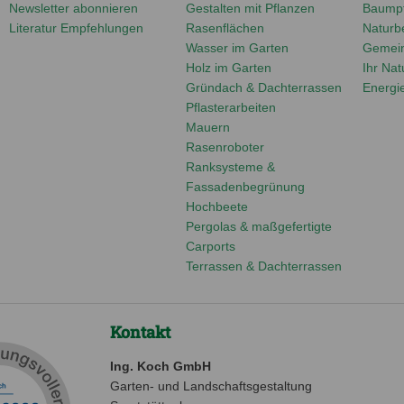
Newsletter abonnieren
Gestalten mit Pflanzen
Baumpf
Literatur Empfehlungen
Rasenflächen
Naturbe
Wasser im Garten
Gemei
Holz im Garten
Ihr Nat
Gründach & Dachterrassen
Energi
Pflasterarbeiten
Mauern
Rasenroboter
Ranksysteme &
Fassadenbegrünung
Hochbeete
Pergolas & maßgefertigte
Carports
Terrassen & Dachterrassen
Kontakt
Ing. Koch GmbH
Garten- und Landschaftsgestaltung