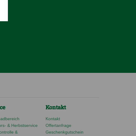
ce
Kontakt
adbereich
Kontakt
rs- & Herbstservice
Offertanfrage
ntrolle &
Geschenkgutschein