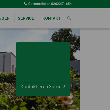
Gartentelefon
02622|71654
UNGEN
SERVICE
KONTAKT
Kontaktieren Sie uns!