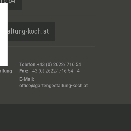
716 54
estaltung-koch.at
Telefon:
+43 (0) 2622/ 716 54
altung
Fax:
+43 (0) 2622/ 716 54 - 4
E-Mail:
office@gartengestaltung-koch.at